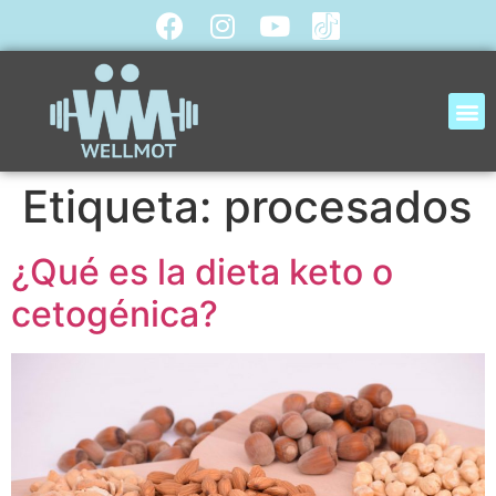
Etiqueta:
procesados
¿Qué es la dieta keto o
cetogénica?