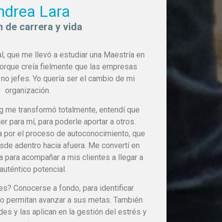
ndrea Lara
 de carrera y vida
al, que me llevó a estudiar una Maestría en
orque creía fielmente que las empresas
 no jefes. Yo quería ser el cambio de mi
organización.
g me transformó totalmente, entendí que
er para mí, para poderle aportar a otros.
a por el proceso de autoconocimiento, que
sde adentro hacia afuera. Me convertí en
a para acompañar a mis clientes a llegar a
auténtico potencial.
es? Conocerse a fondo, para identificar
no permitan avanzar a sus metas. También
des y las aplican en la gestión del estrés y