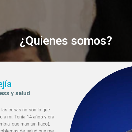
¿Quienes somos?
jía
ness y salud
 las cosas no son lo que
 a mi. Tenía 14 años y era
bia, que man tan flaco),
 problemas de salud que me